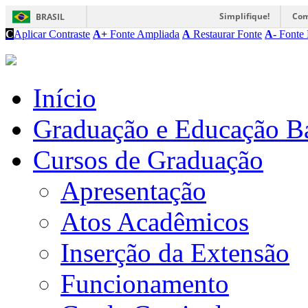
Simplifique!
Com
BRASIL
C
Aplicar Contraste
A+
Fonte Ampliada
A
Restaurar Fonte
A-
Fonte 
Início
Graduação e Educação B
Cursos de Graduação
Apresentação
Atos Acadêmicos
Inserção da Extensão
Funcionamento