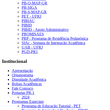
PB-O-MAP-GR
PB-SIGA
PB-S-MAP-GR
PET - UFRJ
PIBIAC
PIBID
PIBID - Apoio Administrativo
PROMISAES
PRP - Programa de Residência Pedagógica
SIAc - Semana de Integração Acadêmica
UAB - UFRJ
PGD-PR1
Institucional
Apresentação
Organograma
Dignidade Acadêmica
Bolsas Acadêmicas
Fale Conosco
Portarias PR-1
2024
Programas Especiais
Programa de Educação Tutorial - PET