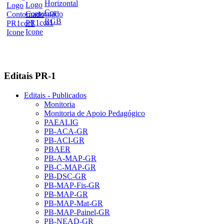
Editais PR-1
Editais - Publicados
Monitoria
Monitoria de Apoio Pedagógico
PAEALIG
PB-ACA-GR
PB-ACI-GR
PBAER
PB-A-MAP-GR
PB-C-MAP-GR
PB-DSC-GR
PB-MAP-Fis-GR
PB-MAP-GR
PB-MAP-Mat-GR
PB-MAP-Painel-GR
PB-NEAD-GR