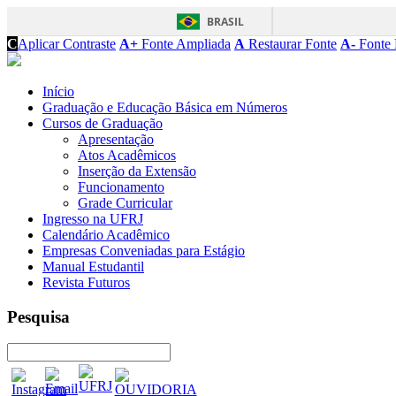
BRASIL
C
Aplicar Contraste
A+
Fonte Ampliada
A
Restaurar Fonte
A-
Fonte 
Início
Graduação e Educação Básica em Números
Cursos de Graduação
Apresentação
Atos Acadêmicos
Inserção da Extensão
Funcionamento
Grade Curricular
Ingresso na UFRJ
Calendário Acadêmico
Empresas Conveniadas para Estágio
Manual Estudantil
Revista Futuros
Pesquisa