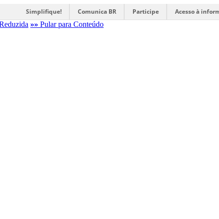
Simplifique!
Comunica BR
Participe
Acesso à infor
Reduzida
»»
Pular para Conteúdo