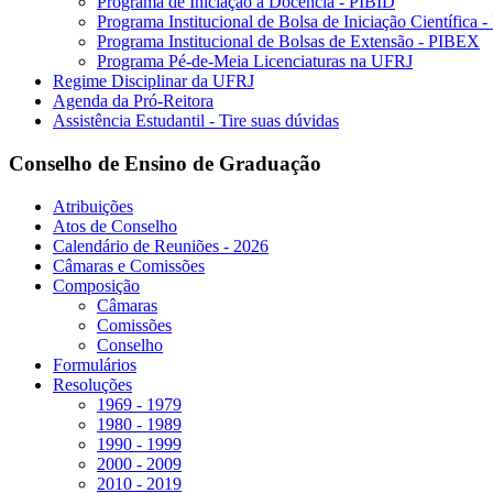
Programa de Iniciação à Docência - PIBID
Programa Institucional de Bolsa de Iniciação Científica 
Programa Institucional de Bolsas de Extensão - PIBEX
Programa Pé-de-Meia Licenciaturas na UFRJ
Regime Disciplinar da UFRJ
Agenda da Pró-Reitora
Assistência Estudantil - Tire suas dúvidas
Conselho de Ensino de Graduação
Atribuições
Atos de Conselho
Calendário de Reuniões - 2026
Câmaras e Comissões
Composição
Câmaras
Comissões
Conselho
Formulários
Resoluções
1969 - 1979
1980 - 1989
1990 - 1999
2000 - 2009
2010 - 2019