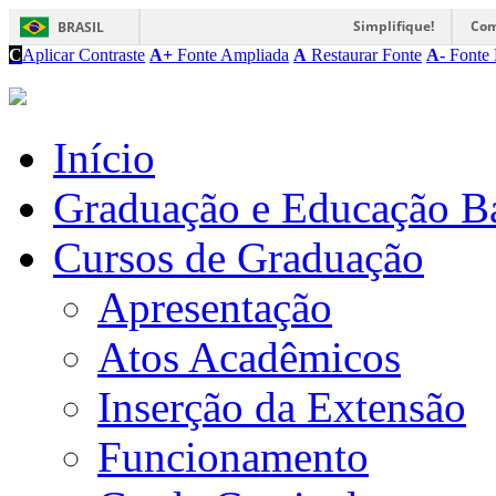
Simplifique!
Com
BRASIL
C
Aplicar Contraste
A+
Fonte Ampliada
A
Restaurar Fonte
A-
Fonte 
Início
Graduação e Educação B
Cursos de Graduação
Apresentação
Atos Acadêmicos
Inserção da Extensão
Funcionamento