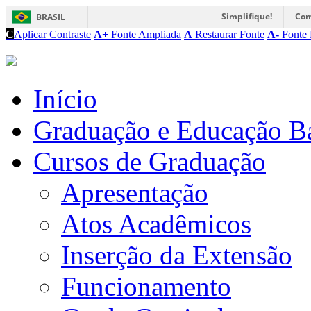
Simplifique!
Com
BRASIL
C
Aplicar Contraste
A+
Fonte Ampliada
A
Restaurar Fonte
A-
Fonte 
Início
Graduação e Educação B
Cursos de Graduação
Apresentação
Atos Acadêmicos
Inserção da Extensão
Funcionamento