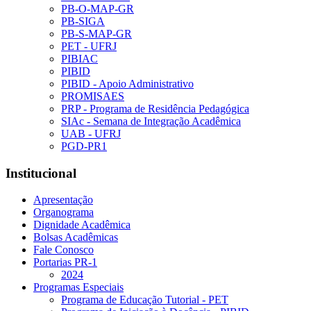
PB-O-MAP-GR
PB-SIGA
PB-S-MAP-GR
PET - UFRJ
PIBIAC
PIBID
PIBID - Apoio Administrativo
PROMISAES
PRP - Programa de Residência Pedagógica
SIAc - Semana de Integração Acadêmica
UAB - UFRJ
PGD-PR1
Institucional
Apresentação
Organograma
Dignidade Acadêmica
Bolsas Acadêmicas
Fale Conosco
Portarias PR-1
2024
Programas Especiais
Programa de Educação Tutorial - PET