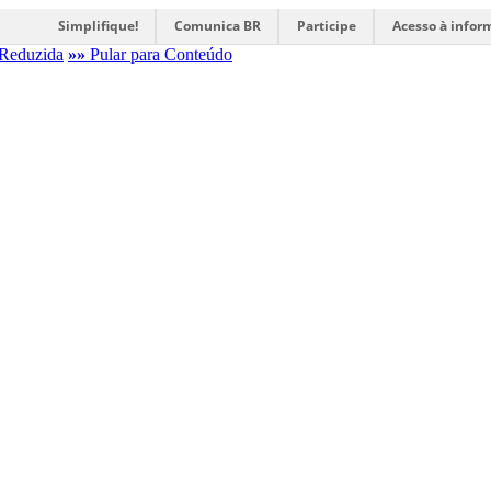
Simplifique!
Comunica BR
Participe
Acesso à infor
Reduzida
»»
Pular para Conteúdo