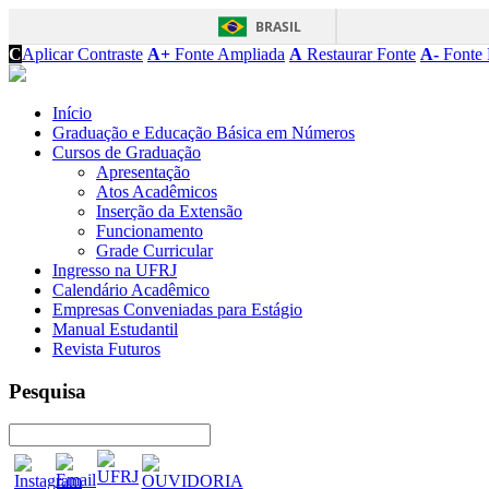
BRASIL
C
Aplicar Contraste
A+
Fonte Ampliada
A
Restaurar Fonte
A-
Fonte 
Início
Graduação e Educação Básica em Números
Cursos de Graduação
Apresentação
Atos Acadêmicos
Inserção da Extensão
Funcionamento
Grade Curricular
Ingresso na UFRJ
Calendário Acadêmico
Empresas Conveniadas para Estágio
Manual Estudantil
Revista Futuros
Pesquisa