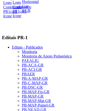
Editais PR-1
Editais - Publicados
Monitoria
Monitoria de Apoio Pedagógico
PAEALIG
PB-ACA-GR
PB-ACI-GR
PBAER
PB-A-MAP-GR
PB-C-MAP-GR
PB-DSC-GR
PB-MAP-Fis-GR
PB-MAP-GR
PB-MAP-Mat-GR
PB-MAP-Painel-GR
PB-NEAD-GR