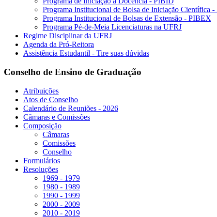
Programa de Iniciação à Docência - PIBID
Programa Institucional de Bolsa de Iniciação Científica 
Programa Institucional de Bolsas de Extensão - PIBEX
Programa Pé-de-Meia Licenciaturas na UFRJ
Regime Disciplinar da UFRJ
Agenda da Pró-Reitora
Assistência Estudantil - Tire suas dúvidas
Conselho de Ensino de Graduação
Atribuições
Atos de Conselho
Calendário de Reuniões - 2026
Câmaras e Comissões
Composição
Câmaras
Comissões
Conselho
Formulários
Resoluções
1969 - 1979
1980 - 1989
1990 - 1999
2000 - 2009
2010 - 2019