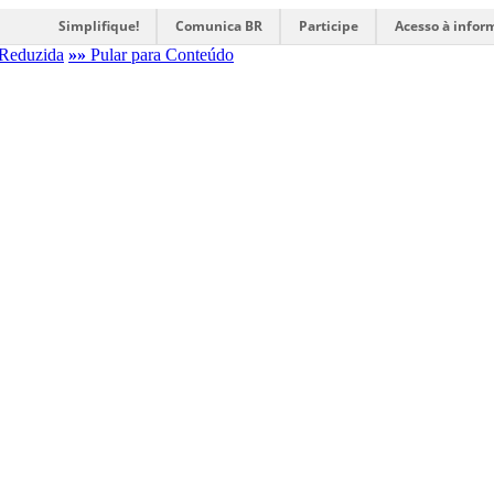
Simplifique!
Comunica BR
Participe
Acesso à infor
Reduzida
»»
Pular para Conteúdo