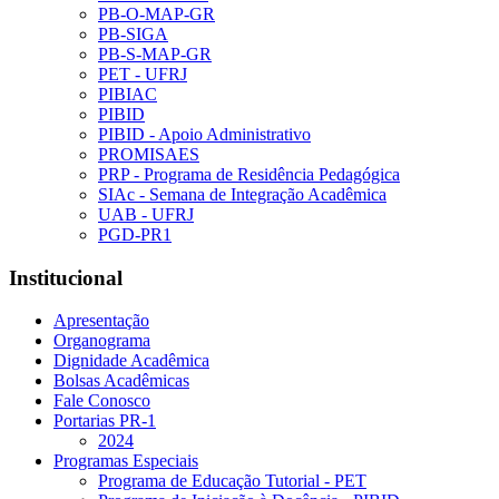
PB-O-MAP-GR
PB-SIGA
PB-S-MAP-GR
PET - UFRJ
PIBIAC
PIBID
PIBID - Apoio Administrativo
PROMISAES
PRP - Programa de Residência Pedagógica
SIAc - Semana de Integração Acadêmica
UAB - UFRJ
PGD-PR1
Institucional
Apresentação
Organograma
Dignidade Acadêmica
Bolsas Acadêmicas
Fale Conosco
Portarias PR-1
2024
Programas Especiais
Programa de Educação Tutorial - PET