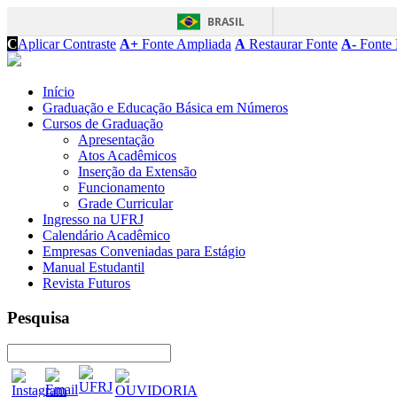
BRASIL
C
Aplicar Contraste
A+
Fonte Ampliada
A
Restaurar Fonte
A-
Fonte 
Início
Graduação e Educação Básica em Números
Cursos de Graduação
Apresentação
Atos Acadêmicos
Inserção da Extensão
Funcionamento
Grade Curricular
Ingresso na UFRJ
Calendário Acadêmico
Empresas Conveniadas para Estágio
Manual Estudantil
Revista Futuros
Pesquisa