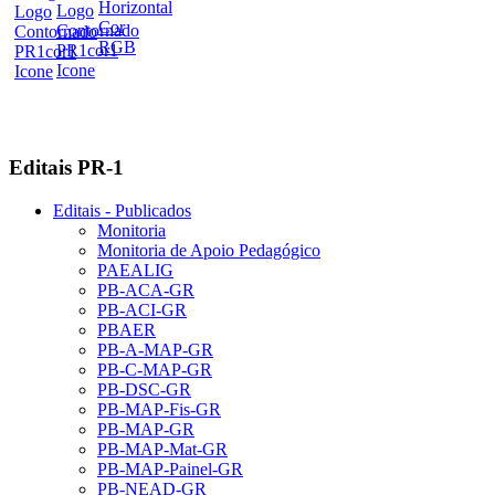
Editais PR-1
Editais - Publicados
Monitoria
Monitoria de Apoio Pedagógico
PAEALIG
PB-ACA-GR
PB-ACI-GR
PBAER
PB-A-MAP-GR
PB-C-MAP-GR
PB-DSC-GR
PB-MAP-Fis-GR
PB-MAP-GR
PB-MAP-Mat-GR
PB-MAP-Painel-GR
PB-NEAD-GR