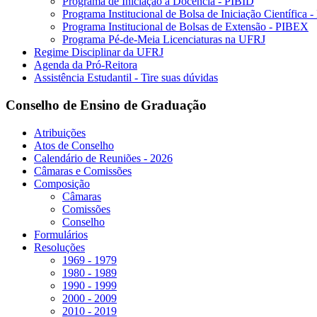
Programa de Iniciação à Docência - PIBID
Programa Institucional de Bolsa de Iniciação Científica 
Programa Institucional de Bolsas de Extensão - PIBEX
Programa Pé-de-Meia Licenciaturas na UFRJ
Regime Disciplinar da UFRJ
Agenda da Pró-Reitora
Assistência Estudantil - Tire suas dúvidas
Conselho de Ensino de Graduação
Atribuições
Atos de Conselho
Calendário de Reuniões - 2026
Câmaras e Comissões
Composição
Câmaras
Comissões
Conselho
Formulários
Resoluções
1969 - 1979
1980 - 1989
1990 - 1999
2000 - 2009
2010 - 2019