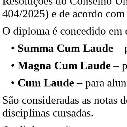
Resoluções do Conselho Uni
404/2025) e de acordo com 
O diploma é concedido em d
•
Summa Cum Laude
– 
•
Magna Cum Laude
– p
•
Cum Laude
– para alu
São consideradas as notas d
disciplinas cursadas.