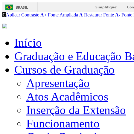
Simplifique!
Com
BRASIL
C
Aplicar Contraste
A+
Fonte Ampliada
A
Restaurar Fonte
A-
Fonte 
Início
Graduação e Educação B
Cursos de Graduação
Apresentação
Atos Acadêmicos
Inserção da Extensão
Funcionamento