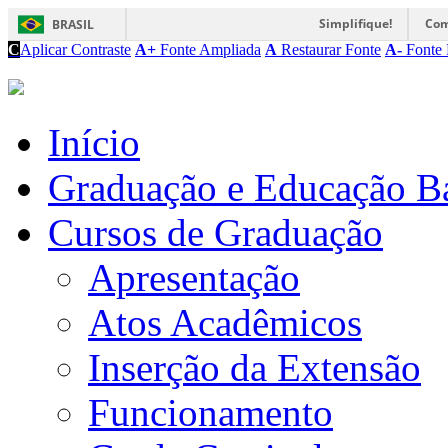
Simplifique!
Com
BRASIL
C
Aplicar Contraste
A+
Fonte Ampliada
A
Restaurar Fonte
A-
Fonte 
Início
Graduação e Educação B
Cursos de Graduação
Apresentação
Atos Acadêmicos
Inserção da Extensão
Funcionamento