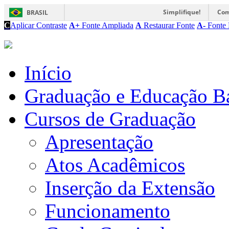
Simplifique!
Com
BRASIL
C
Aplicar Contraste
A+
Fonte Ampliada
A
Restaurar Fonte
A-
Fonte 
Início
Graduação e Educação B
Cursos de Graduação
Apresentação
Atos Acadêmicos
Inserção da Extensão
Funcionamento