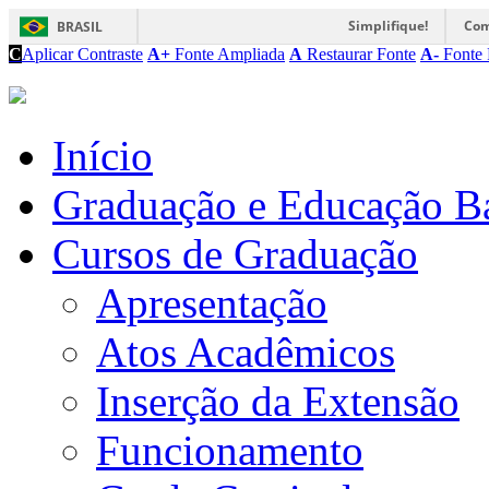
Simplifique!
Com
BRASIL
C
Aplicar Contraste
A+
Fonte Ampliada
A
Restaurar Fonte
A-
Fonte 
Início
Graduação e Educação B
Cursos de Graduação
Apresentação
Atos Acadêmicos
Inserção da Extensão
Funcionamento