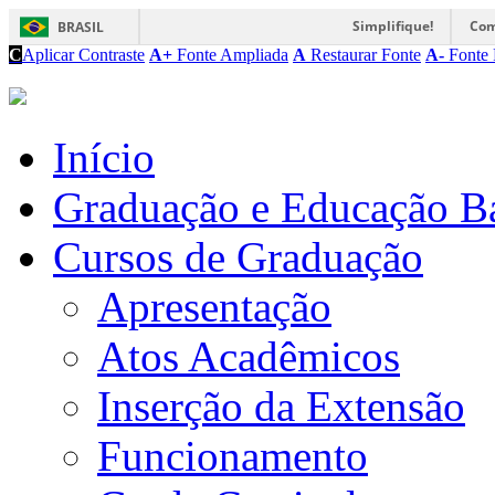
Simplifique!
Com
BRASIL
C
Aplicar Contraste
A+
Fonte Ampliada
A
Restaurar Fonte
A-
Fonte 
Início
Graduação e Educação B
Cursos de Graduação
Apresentação
Atos Acadêmicos
Inserção da Extensão
Funcionamento