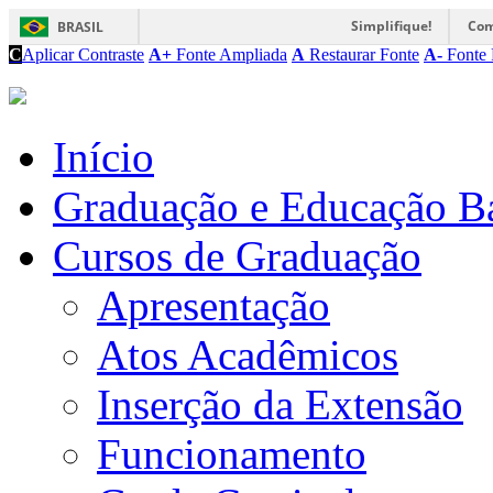
Simplifique!
Com
BRASIL
C
Aplicar Contraste
A+
Fonte Ampliada
A
Restaurar Fonte
A-
Fonte 
Início
Graduação e Educação B
Cursos de Graduação
Apresentação
Atos Acadêmicos
Inserção da Extensão
Funcionamento